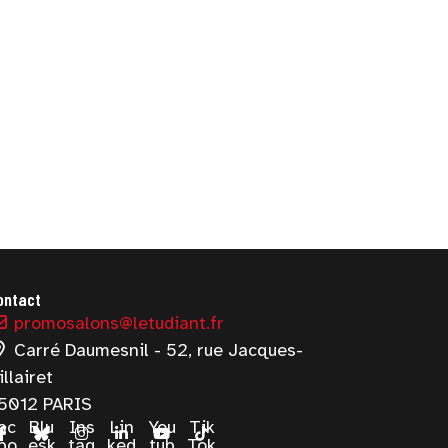
ontact
promosalons@letudiant.fr
Carré Daumesnil - 52, rue Jacques-
illairet
5012 PARIS
ac
Blu
Ins
Lin
You
Tik
bo
esk
tag
ked
tub
Tok