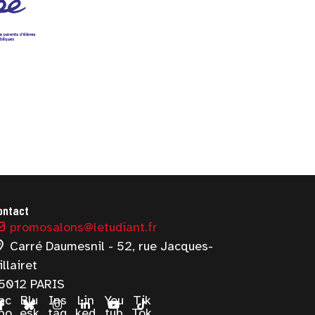
ontact
promosalons@letudiant.fr
Carré Daumesnil - 52, rue Jacques-
illairet
5012 PARIS
ac
Blu
Ins
Lin
You
Tik
bo
esk
tag
ked
tub
Tok