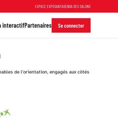
ESPACE EXPOSANT
AGENDA DES SALONS
 interactif
Partenaires
Se connecter
n
nables de l’orientation, engagés aux côtés