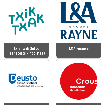
Txik Txak (Infos
L&A Finance
Transports - Mobilités)