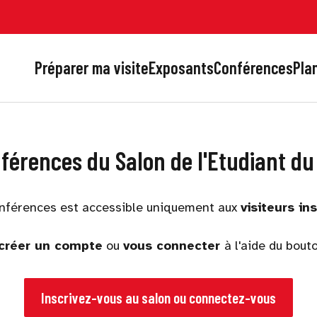
Préparer ma visite
Exposants
Conférences
Plan
nférences du Salon de l'Etudiant d
nférences est accessible uniquement aux
visiteurs in
créer un compte
ou
vous connecter
à l'aide du bout
Inscrivez-vous au salon ou connectez-vous