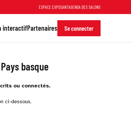
ESPACE EXPOSANT
AGENDA DES SALONS
 interactif
Partenaires
Se connecter
u Pays basque
scrits ou connectés.
on ci-dessous.